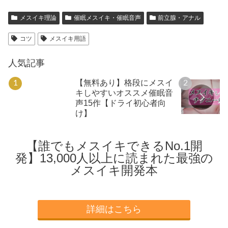
メスイキ理論
催眠メスイキ・催眠音声
前立腺・アナル
コツ
メスイキ用語
人気記事
【無料あり】格段にメスイ
キしやすいオススメ催眠音
声15作【ドライ初心者向
け】
【誰でもメスイキできるNo.1開
発】13,000人以上に読まれた最強の
メスイキ開発本
詳細はこちら