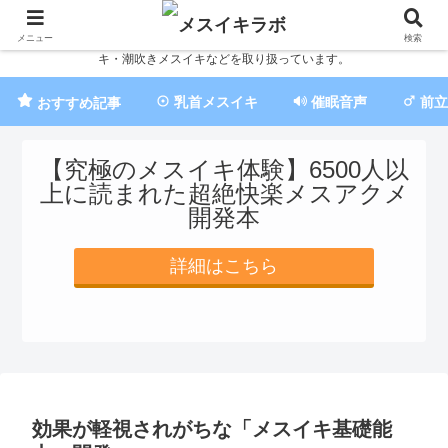
累計20,000部超えの圧倒的人気No.1乳首メスイキ開発本を作った経験者が、簡
単にできるメスイキ開発法を教えます。催眠音声でのメスイキ・ちんぽメスイ
メニュー
検索
キ・潮吹きメスイキなどを取り扱っています。
乳首メスイキ
催眠音声
前立
おすすめ記事
【究極のメスイキ体験】6500人以
上に読まれた超絶快楽メスアクメ
開発本
詳細はこちら
効果が軽視されがちな「メスイキ基礎能