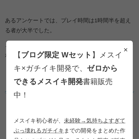
あるアンケートでは、プレイ時間は1時間半を超え
る者が大半でした。
メスイキ達成までの時間も一年以上かかっている者
×
【
ブログ限定 Wセット
】メスイ
が多いので、そこまで早いとは言えないでしょう。
キ×ガチイキ開発で、
ゼロから
できるメスイキ開発
書籍販売
メスイキの方法② 乳首
中！
メスイキ初心者が、
未経験→気持ちよすぎて
ぶっ壊れるガチイキ
までの開発をまとめた作