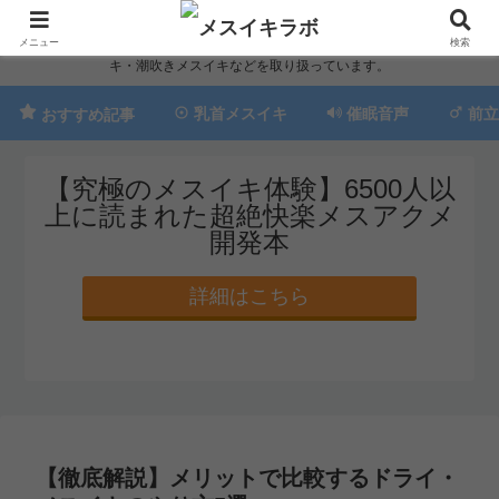
累計20,000部超えの圧倒的人気No.1乳首メスイキ開発本を作った経験者が、簡
単にできるメスイキ開発法を教えます。催眠音声でのメスイキ・ちんぽメスイ
メニュー
検索
キ・潮吹きメスイキなどを取り扱っています。
乳首メスイキ
催眠音声
前立
おすすめ記事
【究極のメスイキ体験】6500人以
上に読まれた超絶快楽メスアクメ
開発本
詳細はこちら
【徹底解説】メリットで比較するドライ・