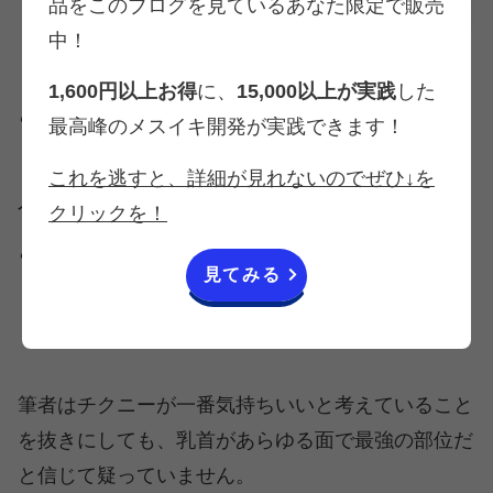
品をこのブログを見ているあなた限定で販売
中！
1,600円以上お得
に、
15,000以上が実践
した
どんな人に向いてる？
最高峰のメスイキ開発が実践できます！
→ドライ・メスイキの様々な快感を味わいたい
これを逃すと、詳細が見れないのでぜひ↓を
人。手間のかからないのが好きな人。
クリックを！
どんな人に向いていない？
見てみる
→向いていない人は居ないと思います。
筆者はチクニーが一番気持ちいいと考えていること
を抜きにしても、乳首があらゆる面で最強の部位だ
と信じて疑っていません。