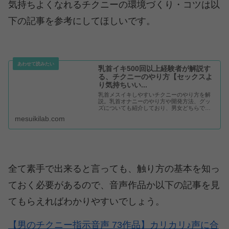
気持ちよくなれるチクニーの環境づくり・コツは以
下の記事を参考にしてほしいです。
乳首イキ500回以上経験者が解説す
る、チクニーのやり方【セックスよ
り気持ちいい...
乳首メスイキしやすいチクニーのやり方を解
説。乳首オナニーのやり方や開発方法、グッ
ズについても紹介しており、男女どちらでも
気持ちよくなれるメソッドをご紹介します。
mesuikilab.com
全て素手で出来ると言っても、触り方の基本を知っ
ておく必要があるので、音声作品か以下の記事を見
てもらえればわかりやすいでしょう。
【男のチクニー指示音声 73作品】カリカリ♪声に合