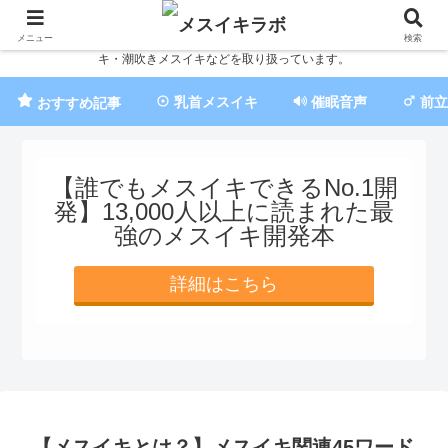
累計20,000部超えの圧倒的人気No.1乳首メスイキ開発本を作った経験者が、簡
単にできるメスイキ開発法を教えます。催眠音声でのメスイキ・ちんぽメスイ
メニュー
検索
キ・潮吹きメスイキなどを取り扱っています。
乳首メスイキ
催眠音声
前立
おすすめ記事
【誰でもメスイキできるNo.1開
発】13,000人以上に読まれた最
強のメスイキ開発本
詳細はこちら
【メスイキとは？】メスイキ関連45ワード